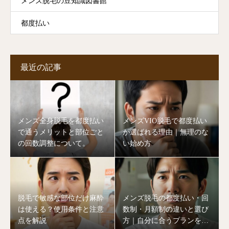
メンズ脱毛の豆知識図書館
都度払い
最近の記事
メンズ全身脱毛を都度払い
メンズVIO脱毛で都度払い
で通うメリットと部位ごと
が選ばれる理由｜無理のな
の回数調整について。
い始め方
脱毛で敏感な部位だけ麻酔
メンズ脱毛の都度払い・回
は使える？使用条件と注意
数制・月額制の違いと選び
点を解説
方｜自分に合うプランを見